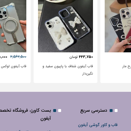
57٪
631,250
2,562,500
2,500
2,950,000
تومان
ا پاپیون سفید و
قاب آیفون لوکس بامپر OATSBASF
طرح نیم رخ
دسترسی سریع
بست کاورز، فروشگاه تخص
آیفون
قاب و کاور گوشی آیفون