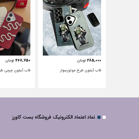
443,750
468,750
تومان
تومان
ر‌سوار
قاب آیفون چرمی طرح مار
قاب آیفون شفاف ب
نگین‌دار
نماد اعتماد الکترونیک فروشگاه بست کاورز