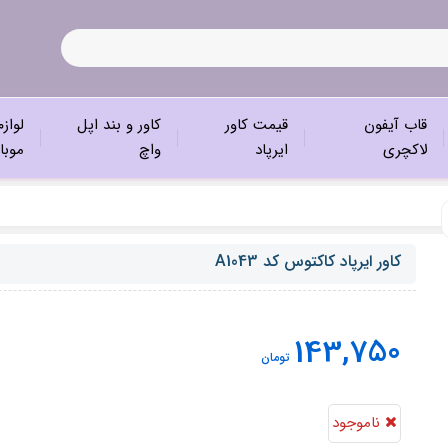
قاب آیفون
قیمت کاور
کاور و بند اپل
لواز
لاکچری
ایرپاد
واچ
موبا
کاور ایرپاد کاکتوس کد A1043
143,750
تومان
ناموجود