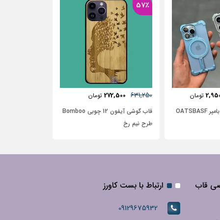
37٪
481,250
285,000
306,250
27
تومان
تومان
تومان
قاب گوشی آیفون 12 چوبی Bomboo
قاب آیفون آیفون 12 طرح گل آبرنگی
قاب آیفون طرح 
گل آبی با زمینه سفید
صی قاب
ارتباط با بست کاورز
09129675932