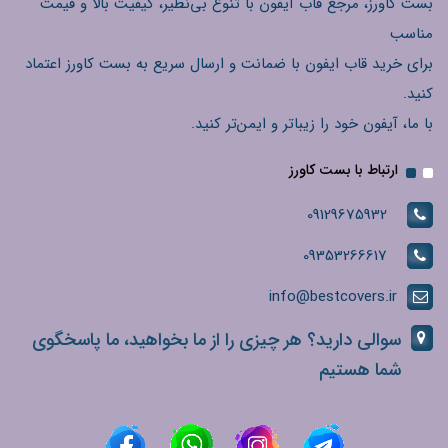
بست کاورز، مرجع قاب آیفون با تنوع بی‌نظیر، کیفیت بالا و قیمت
مناسب
برای خرید قاب ایفون با ضمانت و ارسال سریع به بست کاورز اعتماد
کنید.
با ما، آیفون خود را زیباتر و ایمن‌تر کنید.
ارتباط با بست کاورز
09129675932
09353266617
info@bestcovers.ir
سوالی دارید؟ هر چیزی را از ما بخواهید، ما پاسخگوی
شما هستیم