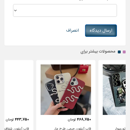
ارسال دیدگاه
انصراف
محصولات بیشتر برای
443,750
468,750
تومان
تومان
قاب آیفون چرمی طرح مار
قاب آیفون شفاف با پاپیون سفید و