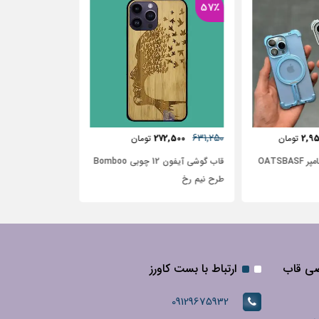
37٪
481,250
285,000
306,250
2
تومان
تومان
تومان
قاب گوشی آیفون 12 چوبی Bomboo
قاب آیفون آیفون 12 طرح گل آبرنگی
قاب آیفون طرح م
گل آبی با زمینه سفید
صی قاب
ارتباط با بست کاورز
09129675932