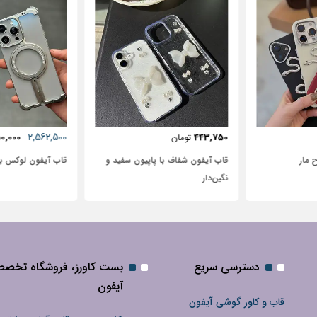
57٪
631,250
2,562,500
72,500
2,950,000
تومان
پاپیون سفید و
قاب آیفون لوکس بامپر OATSBASF
طرح نیم رخ
دسترسی سریع
بست کاورز، فروشگاه تخص
آیفون
قاب و کاور گوشی آیفون