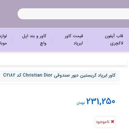
قاب آیفون
قیمت کاور
کاور و بند اپل
لواز
لاکچری
ایرپاد
واچ
موبا
کاور ایرپاد کریستین دیور صندوقی Christian Dior کد C2182
231,250
تومان
ناموجود