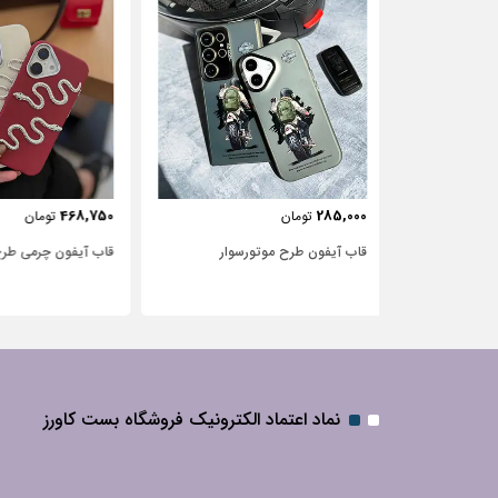
443,750
468,750
تومان
تومان
‌سوار
قاب آیفون چرمی طرح مار
قاب آیفون شفاف با 
نگین‌دار
نماد اعتماد الکترونیک فروشگاه بست کاورز