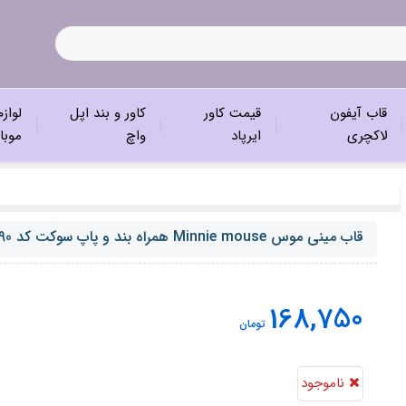
قاب آیفون
قیمت کاور
کاور و بند اپل
لواز
لاکچری
ایرپاد
واچ
موبا
قاب مینی موس Minnie mouse همراه بند و پاپ سوکت کد C2190
168,750
تومان
ناموجود