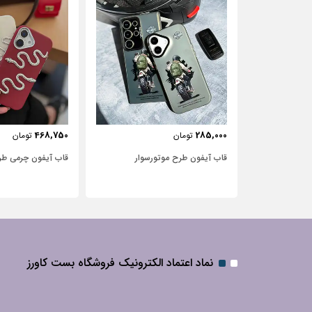
443,750
468,750
تومان
تومان
‌سوار
قاب آیفون چرمی طرح مار
قاب آیفون شفاف با
نگین‌دار
نماد اعتماد الکترونیک فروشگاه بست کاورز