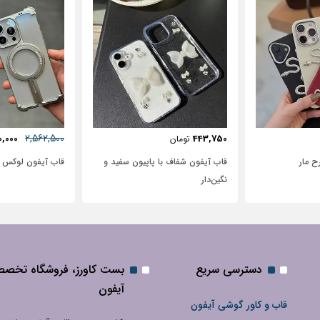
57٪
631,250
2,562,500
72,500
2,950,000
تومان
 پاپیون سفید و
قاب آیفون لوکس بامپر OATSBASF
طرح نیم رخ
دسترسی سریع
بست کاورز، فروشگاه تخص
آیفون
قاب و کاور گوشی آیفون