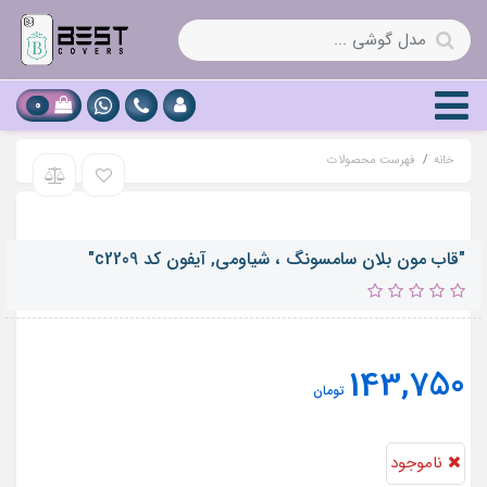
0
خانه
فهرست محصولات
"قاب مون بلان سامسونگ ، شیاومی, آیفون کد c2209"
143,750
تومان
ناموجود