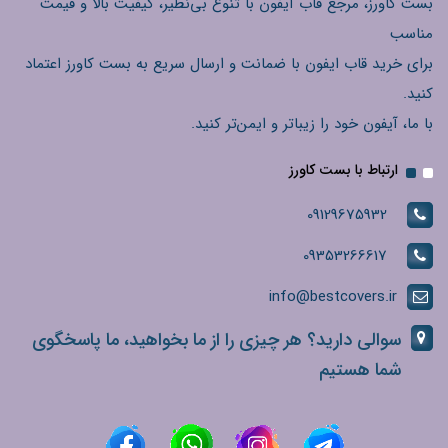
بست کاورز، مرجع قاب آیفون با تنوع بی‌نظیر، کیفیت بالا و قیمت
مناسب
برای خرید قاب ایفون با ضمانت و ارسال سریع به بست کاورز اعتماد
کنید.
با ما، آیفون خود را زیباتر و ایمن‌تر کنید.
ارتباط با بست کاورز
09129675932
09353266617
info@bestcovers.ir
سوالی دارید؟ هر چیزی را از ما بخواهید، ما پاسخگوی
شما هستیم