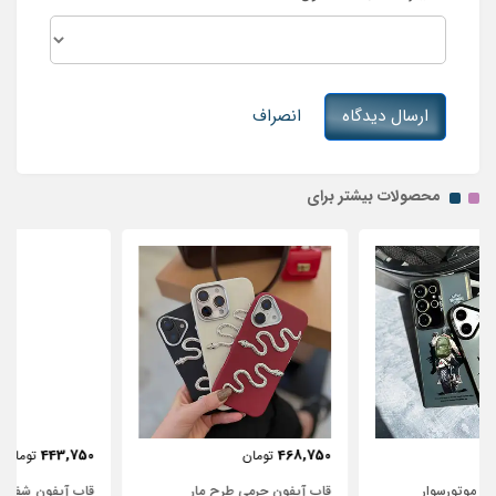
ارسال دیدگاه
انصراف
محصولات بیشتر برای
443,750
468,750
تومان
تومان
قاب آیفون چرمی طرح مار
قاب آیفون شفاف با پاپیون سفید و