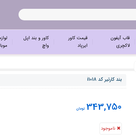
قاب آیفون
قیمت کاور
کاور و بند اپل
لواز
لاکچری
ایرپاد
واچ
موبا
بند کارتیر کد i1018
343,750
تومان
ناموجود