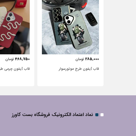
443,750
468,750
تومان
تومان
‌سوار
قاب آیفون چرمی طرح مار
قاب آیفون شفاف با
نگین‌دار
نماد اعتماد الکترونیک فروشگاه بست کاورز