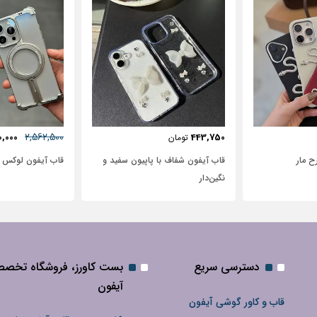
57٪
631,250
2,562,500
72,500
2,950,000
تومان
 پاپیون سفید و
قاب آیفون لوکس بامپر OATSBASF
طرح نیم رخ
دسترسی سریع
بست کاورز، فروشگاه تخص
آیفون
قاب و کاور گوشی آیفون