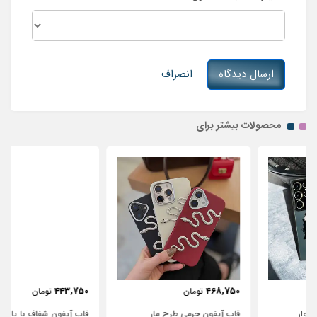
ارسال دیدگاه
انصراف
محصولات بیشتر برای
443,750
468,750
تومان
تومان
قاب آیفون چرمی طرح مار
قاب آیفون شفاف با پاپیون سفید و