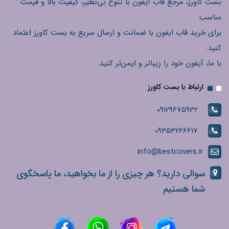
بست کاورز، مرجع قاب آیفون با تنوع بی‌نظیر، کیفیت بالا و قیمت
مناسب
برای خرید قاب ایفون با ضمانت و ارسال سریع به بست کاورز اعتماد
کنید.
با ما، آیفون خود را زیباتر و ایمن‌تر کنید.
ارتباط با بست کاورز
09129675932
09353266617
info@bestcovers.ir
سوالی دارید؟ هر چیزی را از ما بخواهید، ما پاسخگوی
شما هستیم