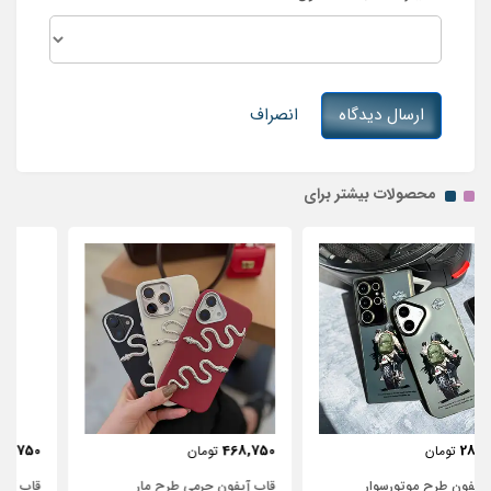
ارسال دیدگاه
انصراف
محصولات بیشتر برای
443,750
468,750
تومان
تومان
قاب آیفون چرمی طرح مار
قاب آیفون شفاف با پاپیون سفید و