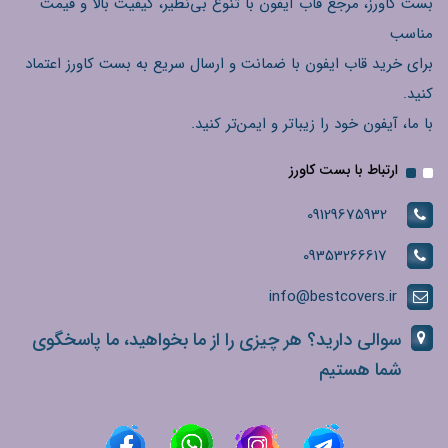
بست کاورز، مرجع قاب آیفون با تنوع بی‌نظیر، کیفیت بالا و قیمت
مناسب
برای خرید قاب ایفون با ضمانت و ارسال سریع به بست کاورز اعتماد
کنید.
با ما، آیفون خود را زیباتر و ایمن‌تر کنید.
ارتباط با بست کاورز
09129675932
09353266617
info@bestcovers.ir
سوالی دارید؟ هر چیزی را از ما بخواهید، ما پاسخگوی
شما هستیم