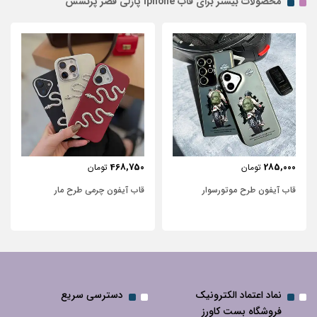
محصولات بیشتر برای قاب iphone پازلی قصر پرنسس
468,750
285,000
تومان
تومان
قاب آیفون طرح موتور‌سوار
قاب آیفون چرمی طرح مار
نماد اعتماد الکترونیک
دسترسی سریع
فروشگاه بست کاورز