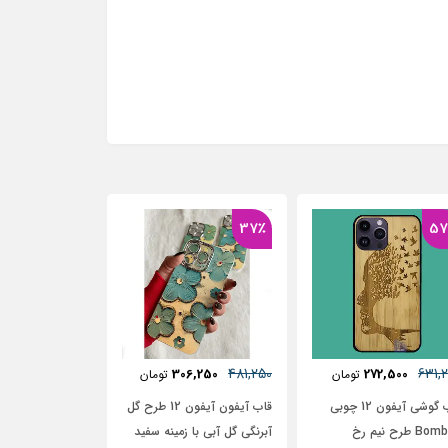
37٪
57
481,250
631,
285,000
306,250
272,500
تومان
تومان
تومان
قاب گوشی آیفون 12 چوبی
قاب آیفون آیفون 12 طرح گل
قاب آیفون طرح م
 طرح نیم رخ
آبرنگی گل آبی با زمینه سفید