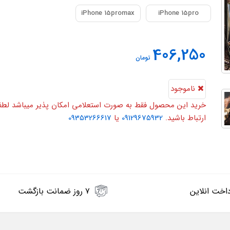
iPhone 15promax
iPhone 15pro
406,250
تومان
ناموجود
خرید این محصول فقط به صورت استعلامی امکان پذیر میباشد لطفا ی
ارتباط باشید.
09129675932
یا
09353266617
اخت انلاین
۷ روز ضمانت بازگشت