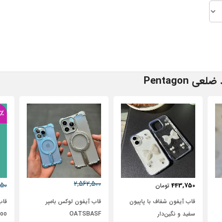
Pentagon
٪
2,562,500
250
443,750
تومان
2,950,000
تومان
قاب آیفون شفاف با پاپیون
قاب آیفون لوکس بامپر
سفید و نگین‌دار
OATSBASF
Bomboo