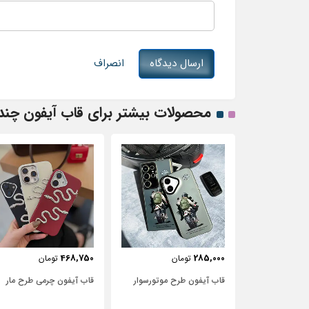
ارسال دیدگاه
انصراف
محصولات بیشتر برای قاب آیفون چند ضلعی 
468,750
285,000
306,
تومان
تومان
تومان
قاب آیفون آیفون 12 طرح گل
قاب آیفون طرح موتور‌سوار
قاب آیفون چرمی طرح مار
با زمینه سفید