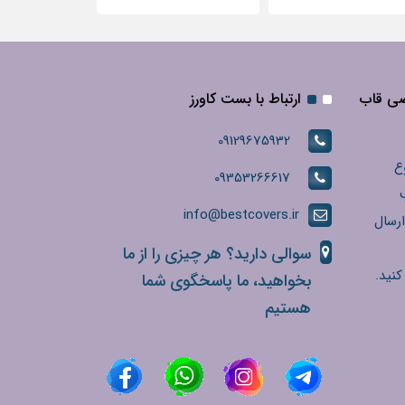
صی قاب
ارتباط با بست کاورز
09129675932
ع
09353266617
info@bestcovers.ir
ارسال
سوالی دارید؟ هر چیزی را از ما
کنید.
بخواهید، ما پاسخگوی شما
هستیم