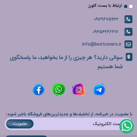
ارتباط با بست کاورز
09129675932
09353266617
info@bestcovers.ir
سوالی دارید؟ هر چیزی را از ما بخواهید، ما پاسخگوی
شما هستیم
با عضویت در خبرنامه، از تخفیف‌ها و جدیدترین‌های فروشگاه باخبر شوید:
عضویت