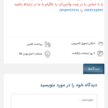
یا با تماس یا در چت واتس‌آپ یا تلگرام با ما در ارتباط باشید.
09129675932
یا
09353266617
امکان تحویل اکسپرس
پرداخت انلاین
۷ روز ضمانت بازگشت
ضمانت اصل بودن کالا
دیدگاه‌ها
دیدگاه خود را در مورد بنویسید