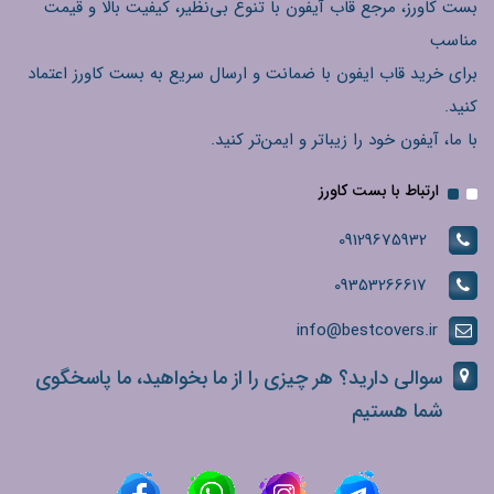
بست کاورز، مرجع قاب آیفون با تنوع بی‌نظیر، کیفیت بالا و قیمت
مناسب
برای خرید قاب ایفون با ضمانت و ارسال سریع به بست کاورز اعتماد
کنید.
با ما، آیفون خود را زیباتر و ایمن‌تر کنید.
ارتباط با بست کاورز
09129675932
09353266617
info@bestcovers.ir
سوالی دارید؟ هر چیزی را از ما بخواهید، ما پاسخگوی
شما هستیم