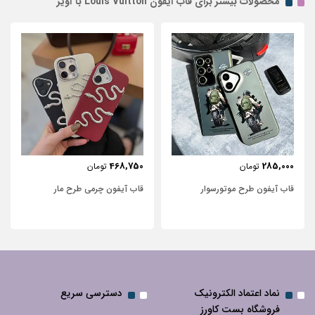
محصولات بیشتر برای قاب آیفون Louis Vuitton با آویز
,750
468,750
285,00
تومان
تومان
اب آیفون طرح موتور‌سوار
قاب آیفون چرمی طرح مار
قاب آ
نگین‌د
نماد اعتماد الکترونیک
دسترسی سریع
فروشگاه بست کاورز