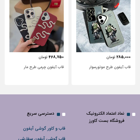
443,750
468,750
تومان
تومان
قاب آیفون چرمی طرح مار
قاب آیفون شفاف با پاپیون سفید
نگین‌دار
نماد اعتماد الکترونیک
دسترسی سریع
فروشگاه بست کاورز
قاب و کاور گوشی آیفون
قاب گوشی آیفون سفارشی