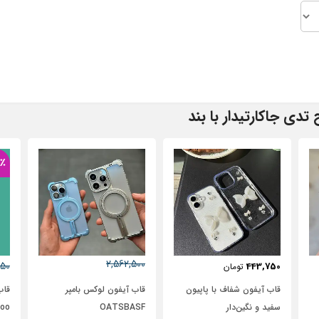
دی جاکارتیدار با بند
57٪
2,562,500
0
631,250
272,500
تومان
2,950,000
تومان
ن
قاب آیفون لوکس بامپر
قاب گوشی آیفون 12 چوبی
OATSBASF
Bomboo طرح نیم رخ
آب