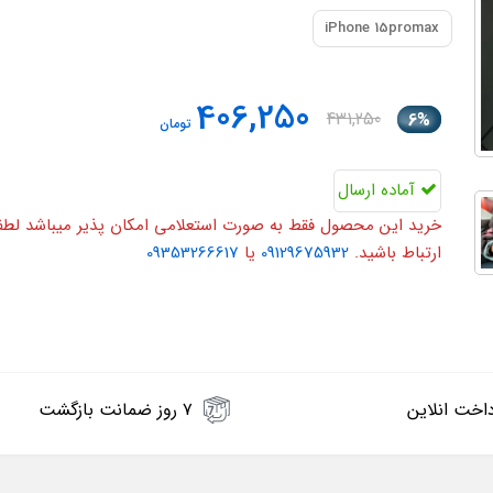
iPhone 15promax
406,250
431,250
6%
تومان
آماده ارسال
خرید این محصول فقط به صورت استعلامی امکان پذیر میباشد لطفا ی
ارتباط باشید.
09129675932
یا
09353266617
اخت انلاین
۷ روز ضمانت بازگشت