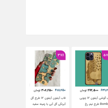
37٪
481,25
468,750
285,000
306,250
تومان
تومان
توما
قاب آیفون آیفون 12 طرح گل
قاب آیفون طرح موتور‌سوار
قاب آیفون چرم
رنگی گل آبی با زمینه سفید