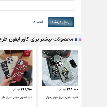
ارسال دیدگاه
انصراف
محصولات بیشتر برای کاور ایفون طرح ت
443,750
468,750
مان
تومان
تومان
رح موتور‌سوار
قاب آیفون چرمی طرح مار
قاب آیفون شفاف با پاپیو
سفید و نگین‌دار