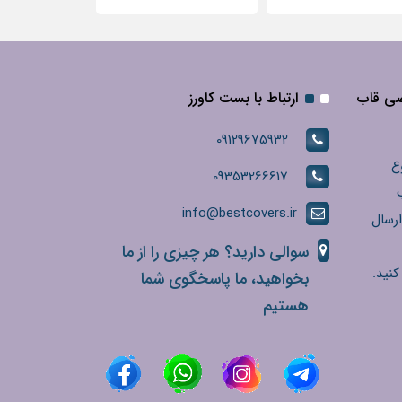
صی قاب
ارتباط با بست کاورز
09129675932
ع
09353266617
info@bestcovers.ir
ارسال
سوالی دارید؟ هر چیزی را از ما
کنید.
بخواهید، ما پاسخگوی شما
هستیم