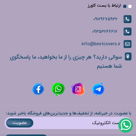
ارتباط با بست کاورز
09129675932
09353266617
info@bestcovers.ir
سوالی دارید؟ هر چیزی را از ما بخواهید، ما پاسخگوی
شما هستیم
با عضویت در خبرنامه، از تخفیف‌ها و جدیدترین‌های فروشگاه باخبر شوید:
عضویت