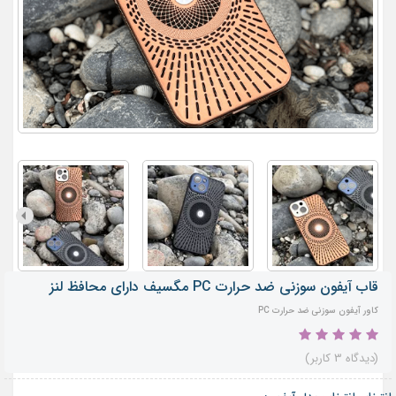
قاب آیفون سوزنی ضد حرارت PC مگسیف دارای محافظ لنز
کاور آیفون سوزنی ضد حرارت PC
(دیدگاه 3 کاربر)