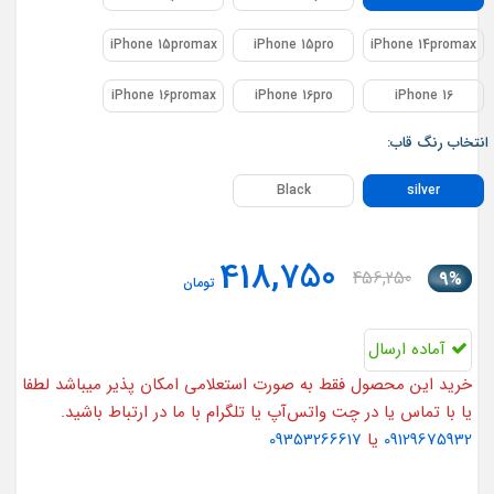
iPhone 15promax
iPhone 15pro
iPhone 14promax
iPhone 16promax
iPhone 16pro
iPhone 16
انتخاب رنگ قاب:
Black
silver
418,750
456,250
9%
تومان
آماده ارسال
خرید این محصول فقط به صورت استعلامی امکان پذیر میباشد لطفا
یا با تماس یا در چت واتس‌آپ یا تلگرام با ما در ارتباط باشید.
09129675932
یا
09353266617