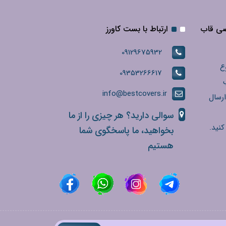
صی قاب
ارتباط با بست کاورز
09129675932
ع
09353266617
info@bestcovers.ir
ارسال
سوالی دارید؟ هر چیزی را از ما
کنید.
بخواهید، ما پاسخگوی شما
هستیم