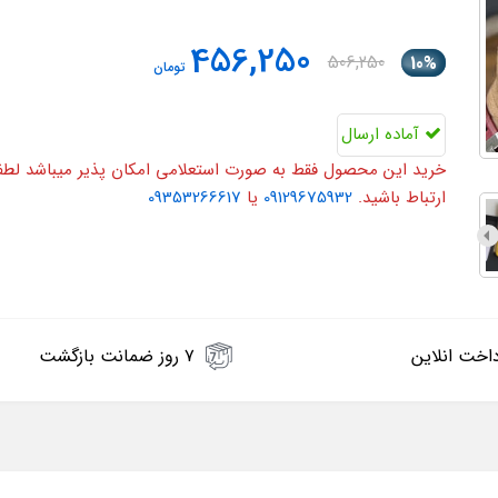
456,250
506,250
10%
تومان
آماده ارسال
خرید این محصول فقط به صورت استعلامی امکان پذیر میباشد لطفا ی
ارتباط باشید.
09129675932
یا
09353266617
اخت انلاین
۷ روز ضمانت بازگشت