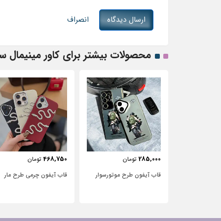
ارسال دیدگاه
انصراف
محصولات بیشتر برای کاور مینیمال سگ
443,750
468,750
مان
تومان
تومان
رح موتور‌سوار
قاب آیفون چرمی طرح مار
قاب آیفون شفاف با پاپیو
سفید و نگین‌دار