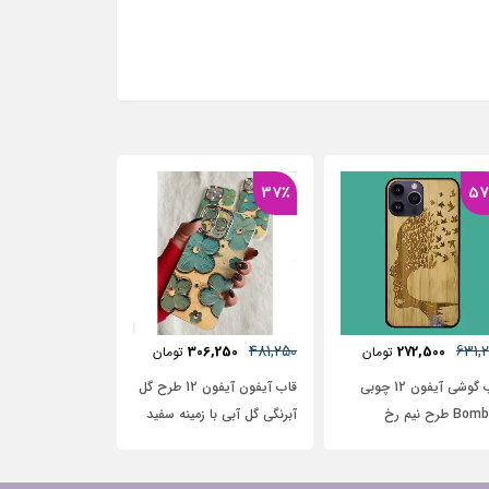
37٪
481,25
468,750
285,000
306,250
تومان
تومان
توما
قاب آیفون آیفون 12 طرح گل
قاب آیفون طرح موتور‌سوار
قاب آیفون چرم
برنگی گل آبی با زمینه سفید