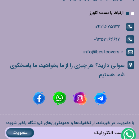
ارتباط با بست کاورز
09129675932
09353266617
info@bestcovers.ir
سوالی دارید؟ هر چیزی را از ما بخواهید، ما پاسخگوی
شما هستیم
با عضویت در خبرنامه، از تخفیف‌ها و جدیدترین‌های فروشگاه باخبر شوید:
عضویت