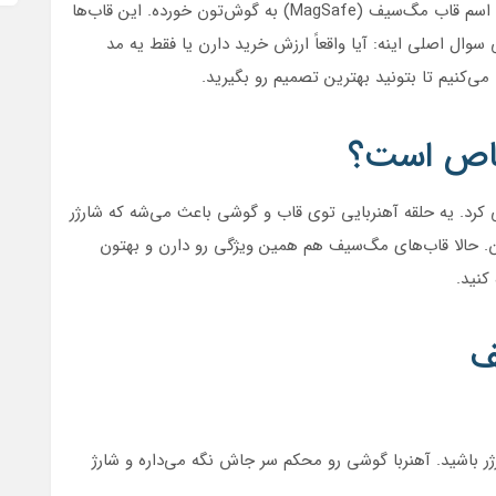
اگر دنبال یه قاب جدید برای آیفون‌تون هستید، احتمالاً اسم قاب مگ‌سیف (MagSafe) به گوش‌تون خورده. این قاب‌ها
 سوال اصلی اینه: آیا واقعاً ارزش خرید دارن یا فقط یه مد
ی‌کنیم تا بتونید بهترین تصمیم رو بگیرید.
اص است؟
 که اپل از آیفون ۱۲ به بعد معرفی کرد. یه حلقه آهنربایی توی قاب و گوشی باعث می‌شه که شارژر
یرن. حالا قاب‌های مگ‌سیف هم همین ویژگی رو دارن و بهتون
کنید.
ف
ر باشید. آهنربا گوشی رو محکم سر جاش نگه می‌داره و شارژ