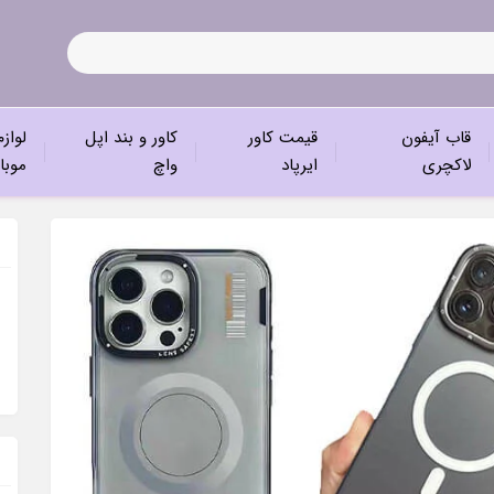
قاب آیفون
قیمت کاور
کاور و بند اپل
لواز
لاکچری
ایرپاد
واچ
موبا