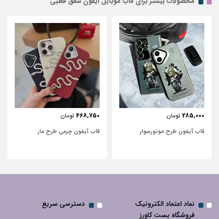
محصولات بیشتر برای قاب موبایل ایفون شفق قطبی
443,750
468,750
تومان
تومان
قاب آیفون چرمی طرح مار
قاب آیفون شفاف با پاپیون سفی
نگین‌دار
نماد اعتماد الکترونیک
دسترسی سریع
فروشگاه بست کاورز